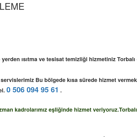
ZLEME
e
yerden ısıtma ve tesisat temizliği hizmetiniz
Torbalı
 servislerimiz Bu bölgede kısa sürede hizmet vermekt
0 506 094 95 61
el.
.
man kadrolarımız eşliğinde hizmet veriyoruz.Torbalı Pe