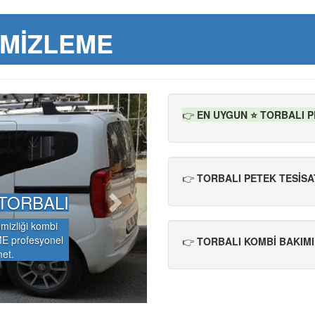
EMİZLEME
N
👉
EN UYGUN ⭐ TORBALI 
e
x
t
👉
TORBALI PETEK TESİSA
TORBALI
mizliği kombi
 profesyonel
👉
TORBALI KOMBİ BAKIMI
met.