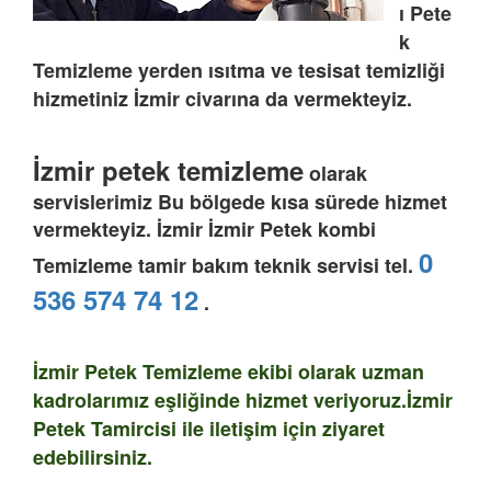
ı
Pete
k
Temizleme
yerden ısıtma ve tesisat temizliği
hizmetiniz
İzmir
civarına da vermekteyiz.
İzmir petek temizleme
olarak
servislerimiz Bu bölgede kısa sürede hizmet
vermekteyiz. İzmir İzmir Petek kombi
0
Temizleme tamir bakım teknik servisi tel.
536 574 74 12
.
İzmir Petek Temizleme ekibi olarak uzman
kadrolarımız eşliğinde hizmet veriyoruz.İzmir
Petek Tamircisi ile iletişim için ziyaret
edebilirsiniz.