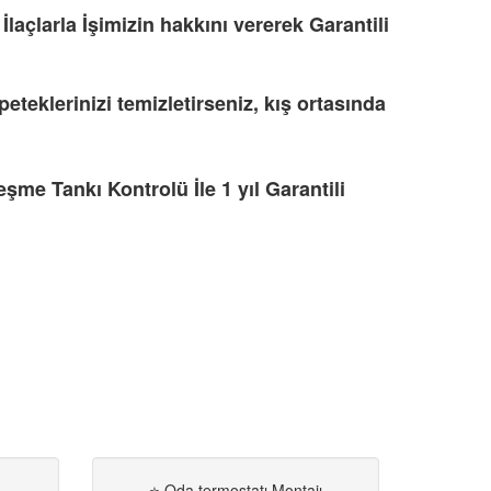
açlarla İşimizin hakkını vererek Garantili
eteklerinizi temizletirseniz, kış ortasında
me Tankı Kontrolü İle 1 yıl Garantili
⭐ Oda termostatı Montajı