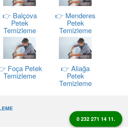
👉 Balçova
👉 Menderes
Petek
Petek
Temizleme
Temizleme
👉 Foça Petek
👉 Aliağa
Temizleme
Petek
Temizleme
ZLEME
0 232 271 14 11.