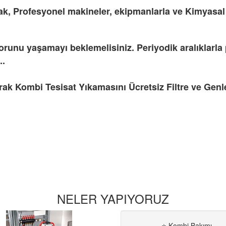
k, Profesyonel makineler, ekipmanlarla ve Kimyasal İl
orunu yaşamayı beklemelisiniz. Periyodik aralıklarla p
..
ak Kombi Tesisat Yıkamasını Ücretsiz Filtre ve Genleş
NELER YAPIYORUZ
⭐ Kombi Bakımı